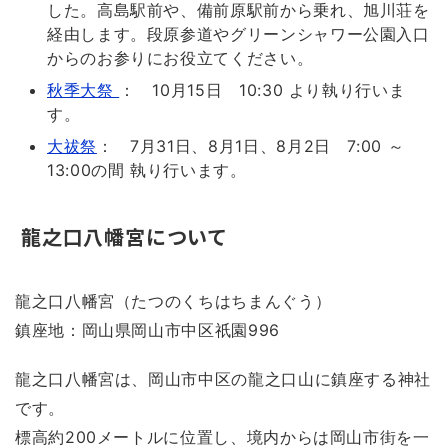
した。高島駅前や、備前原駅前から乗れ、旭川荘を
経由します。段原参道やグリーンシャワー公園入口
からのお参りにお役立てください。
秋季大祭
： 10月15日 10:30 より執り行いま
す。
大祓祭
： 7月31日、8月1日、8月2日 7:00 ～
13:00の間 執り行います。
龍之口八幡宮について
龍之口八幡宮（たつのくちはちまんぐう）
鎮座地：岡山県岡山市中区祇園996
龍之口八幡宮は、岡山市中区の龍之口山に鎮座する神社
です。
標高約200メートルに位置し、境内からは岡山市街を一