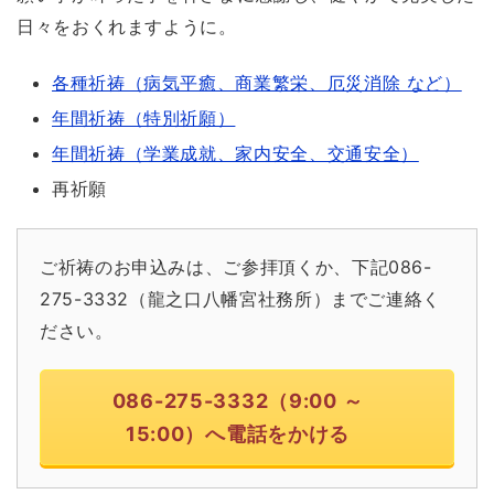
日々をおくれますように。
各種祈祷（病気平癒、商業繁栄、厄災消除 など）
年間祈祷（特別祈願）
年間祈祷（学業成就、家内安全、交通安全）
再祈願
ご祈祷のお申込みは、ご参拝頂くか、下記086-
275-3332（龍之口八幡宮社務所）までご連絡く
ださい。
086-275-3332（9:00 ～
15:00）へ電話をかける